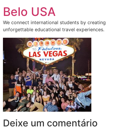
Ir
Belo USA
para
o
We connect international students by creating
conteúdo
unforgettable educational travel experiences.
Deixe um comentário