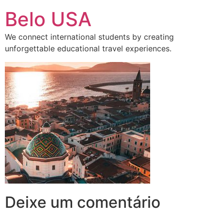
Ir
Belo USA
para
o
We connect international students by creating
conteúdo
unforgettable educational travel experiences.
Deixe um comentário