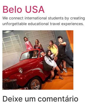
Ir
Belo USA
para
o
We connect international students by creating
conteúdo
unforgettable educational travel experiences.
Deixe um comentário