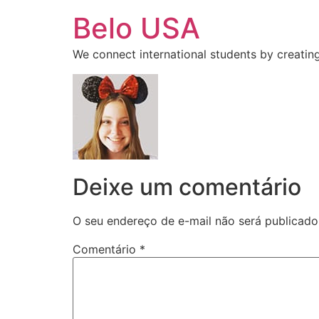
Ir
Belo USA
para
o
We connect international students by creating
conteúdo
Deixe um comentário
O seu endereço de e-mail não será publicado
Comentário
*