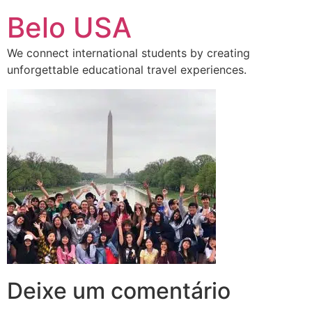
Ir
Belo USA
para
o
We connect international students by creating
conteúdo
unforgettable educational travel experiences.
Deixe um comentário